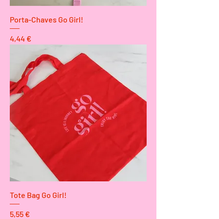
Porta-Chaves Go Girl!
Preço
4,44 €
Tote Bag Go Girl!
Preço
5,55 €