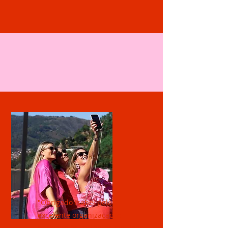
"Obrigado Isabel pela
excelente organização, e
obrigado às restantes meninas