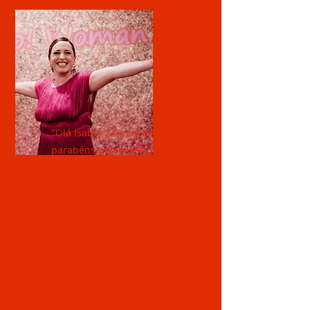
"Olá Isabel, só para te dar os
parabéns pelo evento de
ontem.
Estava tudo muito bonito e
bem organizado. Admiro
muito a tua decisão de
deixares o emprego certo para
ires atrás de novos sonhos.
Daqui a uns anos ganho
coragem e faço o mesmo."