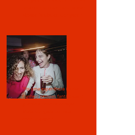
pela companhia e partilha que
sábado fantástico, Obrigado."
"Foi uma experiência incrível.
Conheci pessoas fantásticas e
guardo a noite no coração
Muito obrigada por esta
oportunidade."