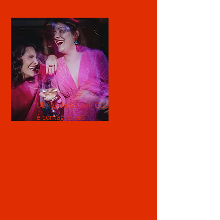
Obrigada Isabel!! O teu sorriso
é contagiante!!
Só poderias criar algo
fantástico como este projeto
incrível!! Um sábado cheio de
boas energias e muitas
partilhas memoráveis!!!
Adorei!!